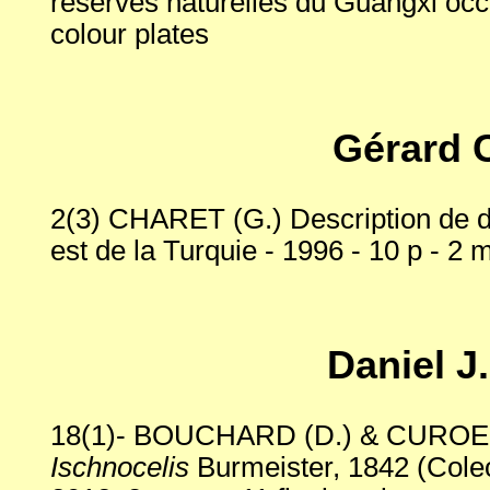
réserves naturelles du Guangxi occid
colour plates
Gérard
2(3) CHARET (G.) Description de 
est de la Turquie - 1996 - 10 p - 2 
Daniel 
18(1)- BOUCHARD (D.) & CUROE (D
Ischnocelis
Burmeister, 1842 (Coleop